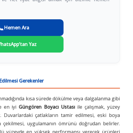
📞
Hemen Ara
hatsApp’tan Yaz
Edilmesi Gerekenler
anmadığında kısa sürede dökülme veya dalgalanma gibi
e en iyi
Güngören Boyacı Ustası
ile çalışmak, yüzey
. Duvarlardaki çatlakların tamir edilmesi, eski boya
ın çekilmesi, uygulamanın ömrünü doğrudan belirler.
 türlü yüzeyde en yüksek performansı verecek ürünleri