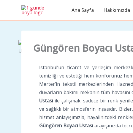
İçeriğe
Ana Sayfa
Hakkımızda
atla
Güngören Boyacı Ust
İstanbul’un ticaret ve yerleşim merkezl
temizliği ve estetiği hem konforunuz he
Merter’in tekstil merkezlerinden Hazned
duvarların bakımı mekanın tüm havasını d
Ustası
ile çalışmak, sadece bir renk yeni
ve sağlıklı bir atmosferin inşasıdır. Bi
hizmet anlayışımızla, hayalinizdeki renkleri
Güngören Boyacı Ustası
arayışınızda tecr