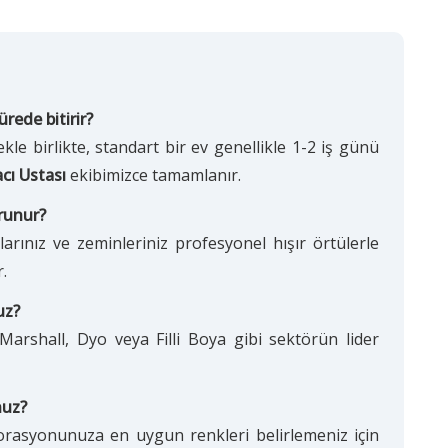
rede bitirir?
e birlikte, standart bir ev genellikle 1-2 iş günü
ı Ustası
ekibimizce tamamlanır.
orunur?
arınız ve zeminleriniz profesyonel hışır örtülerle
.
uz?
 Marshall, Dyo veya Filli Boya gibi sektörün lider
nuz?
orasyonunuza en uygun renkleri belirlemeniz için