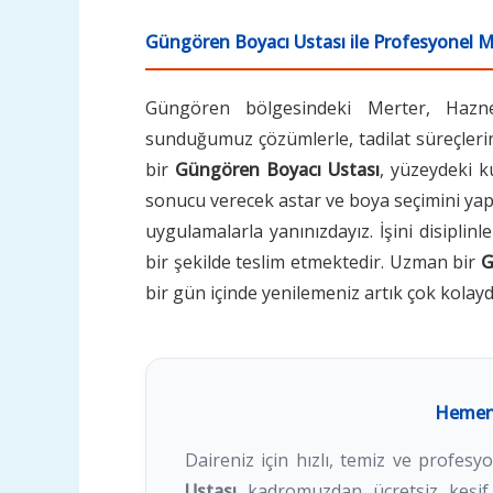
Güngören Boyacı Ustası ile Profesyonel 
Güngören bölgesindeki Merter, Hazne
sunduğumuz çözümlerle, tadilat süreçler
bir
Güngören Boyacı Ustası
, yüzeydeki k
sonucu verecek astar ve boya seçimini yap
uygulamalarla yanınızdayız. İşini disipl
bir şekilde teslim etmektedir. Uzman bir
G
bir gün içinde yenilemeniz artık çok kolayd
Hemen 
Daireniz için hızlı, temiz ve profes
Ustası
kadromuzdan ücretsiz keşif 