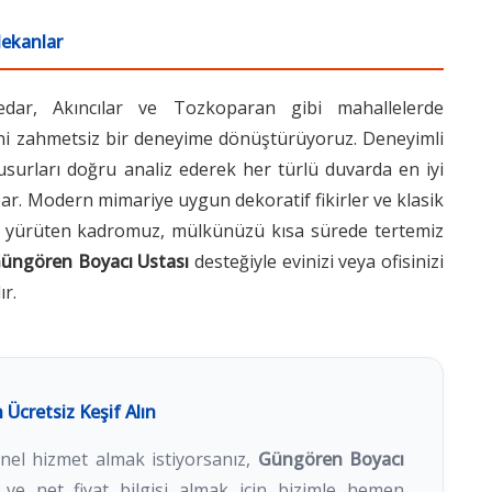
Mekanlar
dar, Akıncılar ve Tozkoparan gibi mahallelerde
ini zahmetsiz bir deneyime dönüştürüyoruz. Deneyimli
usurları doğru analiz ederek her türlü duvarda en iyi
ar. Modern mimariye uygun dekoratif fikirler ve klasik
inle yürüten kadromuz, mülkünüzü kısa sürede tertemiz
üngören Boyacı Ustası
desteğiyle evinizi veya ofisinizi
ır.
Ücretsiz Keşif Alın
yonel hizmet almak istiyorsanız,
Güngören Boyacı
ve net fiyat bilgisi almak için bizimle hemen