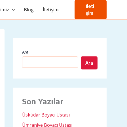
İleti
imiz
Blog
İletişim
şim
Ara
Ara
Son Yazılar
Üsküdar Boyacı Ustası
Ümraniye Boyacı Ustası