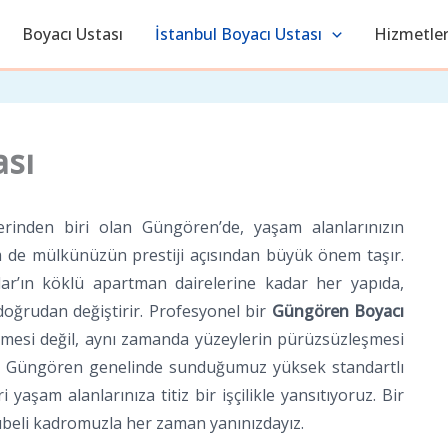
Boyacı Ustası
İstanbul Boyacı Ustası
Hizmetler
ası
erinden biri olan Güngören’de, yaşam alanlarınızın
m de mülkünüzün prestiji açısından büyük önem taşır.
ar’ın köklü apartman dairelerine kadar her yapıda,
oğrudan değiştirir. Profesyonel bir
Güngören Boyacı
lemesi değil, aynı zamanda yüzeylerin pürüzsüzleşmesi
zler, Güngören genelinde sunduğumuz yüksek standartlı
 yaşam alanlarınıza titiz bir işçilikle yansıtıyoruz. Bir
übeli kadromuzla her zaman yanınızdayız.