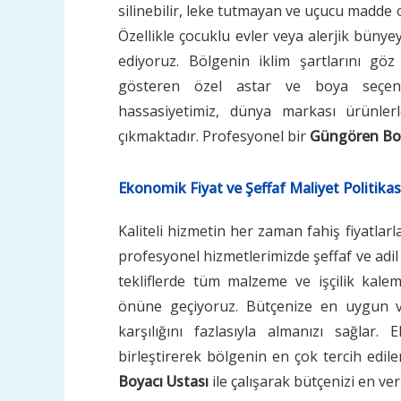
silinebilir, leke tutmayan ve uçucu madde o
Özellikle çocuklu evler veya alerjik bünyey
ediyoruz. Bölgenin iklim şartlarını g
gösteren özel astar ve boya seçenek
hassasiyetimiz, dünya markası ürünlerle
çıkmaktadır. Profesyonel bir
Güngören Boy
Ekonomik Fiyat ve Şeffaf Maliyet Politikas
Kaliteli hizmetin her zaman fahiş fiyat
profesyonel hizmetlerimizde şeffaf ve adil 
tekliflerde tüm malzeme ve işçilik kaleml
önüne geçiyoruz. Bütçenize en uygun ve 
karşılığını fazlasıyla almanızı sağlar. 
birleştirerek bölgenin en çok tercih edil
Boyacı Ustası
ile çalışarak bütçenizi en ver